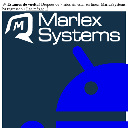
🎉
Estamos de vuelta!
Después de 7 años sin estar en línea, MarlexSystems
ha regresado •
Lee más aquí