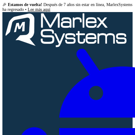
🎉
Estamos de vuelta!
Después de 7 años sin estar en línea, MarlexSystems
ha regresado •
Lee más aquí