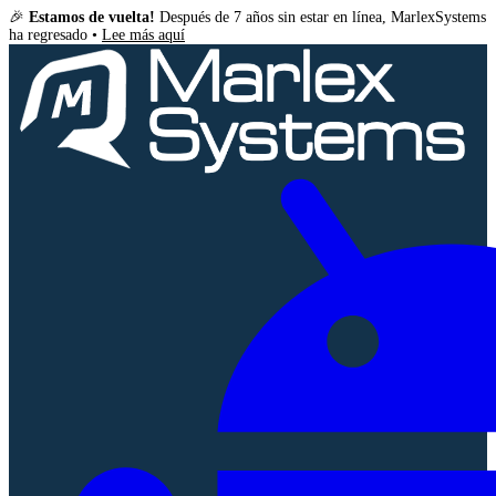
🎉
Estamos de vuelta!
Después de 7 años sin estar en línea, MarlexSystems
ha regresado •
Lee más aquí