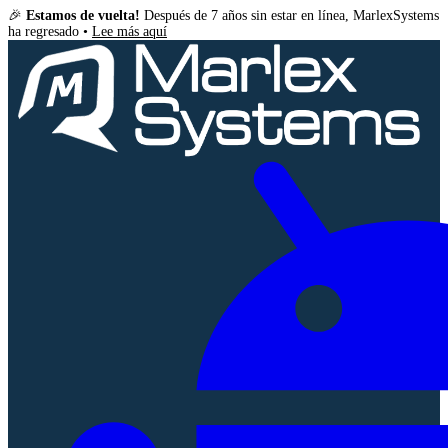
🎉
Estamos de vuelta!
Después de 7 años sin estar en línea, MarlexSystems
ha regresado •
Lee más aquí