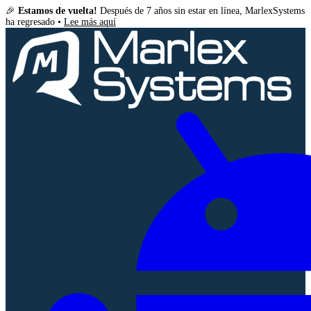
🎉
Estamos de vuelta!
Después de 7 años sin estar en línea, MarlexSystems
ha regresado •
Lee más aquí