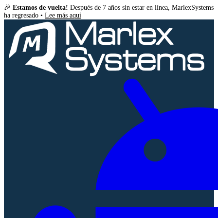
🎉
Estamos de vuelta!
Después de 7 años sin estar en línea, MarlexSystems
ha regresado •
Lee más aquí