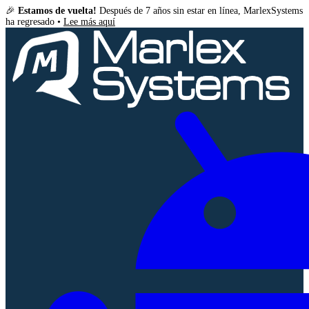
🎉
Estamos de vuelta!
Después de 7 años sin estar en línea, MarlexSystems
ha regresado •
Lee más aquí