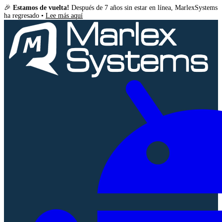
🎉
Estamos de vuelta!
Después de 7 años sin estar en línea, MarlexSystems
ha regresado •
Lee más aquí