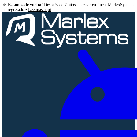
🎉
Estamos de vuelta!
Después de 7 años sin estar en línea, MarlexSystems
ha regresado •
Lee más aquí