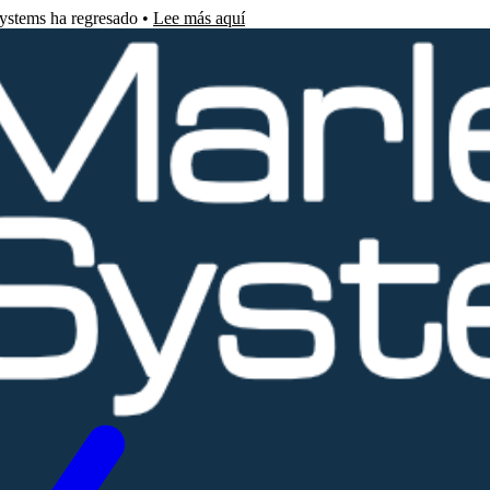
Systems ha regresado •
Lee más aquí