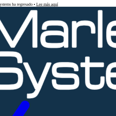
Systems ha regresado •
Lee más aquí