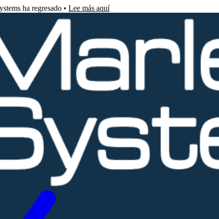
Systems ha regresado •
Lee más aquí