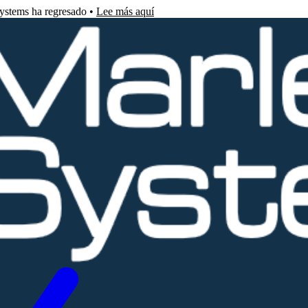
Systems ha regresado •
Lee más aquí