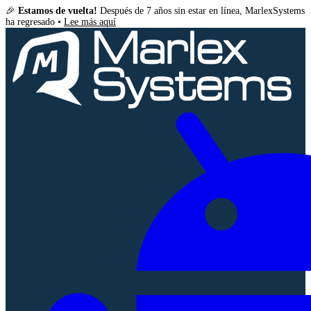
🎉
Estamos de vuelta!
Después de 7 años sin estar en línea, MarlexSystems
ha regresado •
Lee más aquí