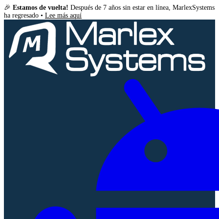
🎉
Estamos de vuelta!
Después de 7 años sin estar en línea, MarlexSystems
ha regresado •
Lee más aquí