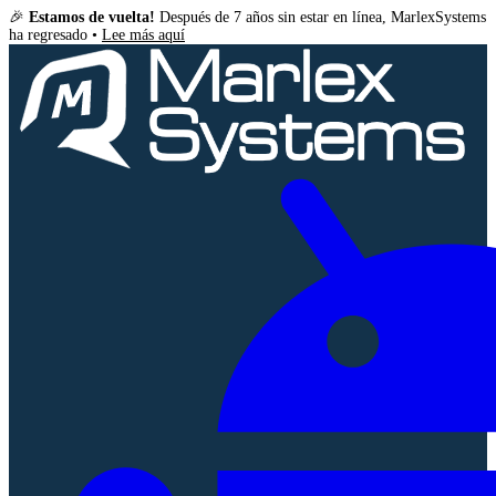
🎉
Estamos de vuelta!
Después de 7 años sin estar en línea, MarlexSystems
ha regresado •
Lee más aquí