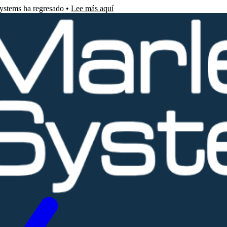
Systems ha regresado •
Lee más aquí