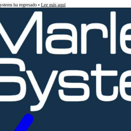
Systems ha regresado •
Lee más aquí