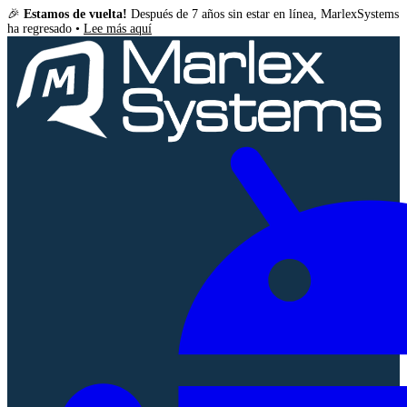
🎉
Estamos de vuelta!
Después de 7 años sin estar en línea, MarlexSystems
ha regresado •
Lee más aquí