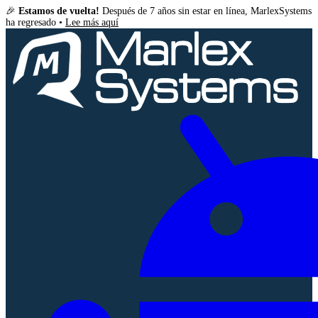
🎉
Estamos de vuelta!
Después de 7 años sin estar en línea, MarlexSystems
ha regresado •
Lee más aquí