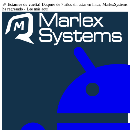
🎉
Estamos de vuelta!
Después de 7 años sin estar en línea, MarlexSystems
ha regresado •
Lee más aquí