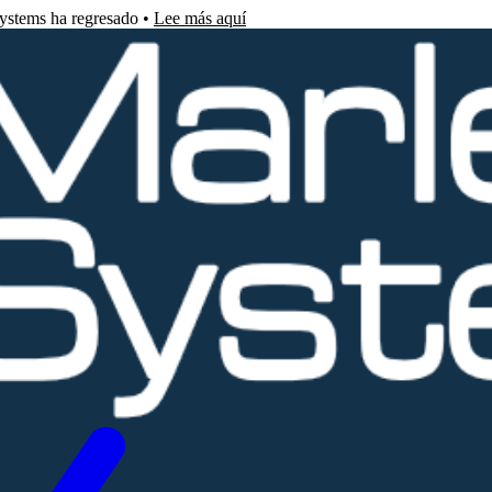
Systems ha regresado •
Lee más aquí