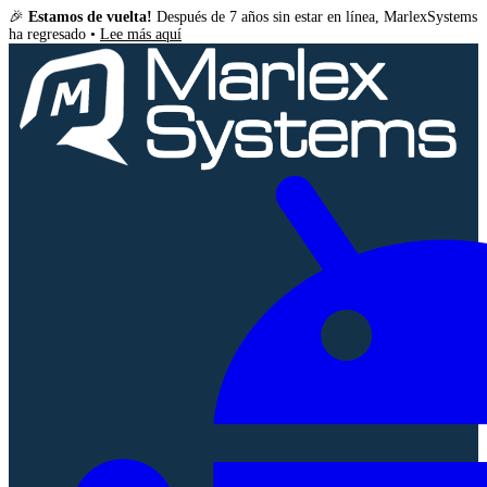
🎉
Estamos de vuelta!
Después de 7 años sin estar en línea, MarlexSystems
ha regresado •
Lee más aquí