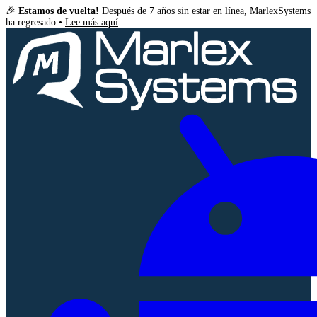
🎉
Estamos de vuelta!
Después de 7 años sin estar en línea, MarlexSystems
ha regresado •
Lee más aquí