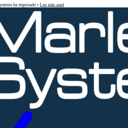
Systems ha regresado •
Lee más aquí