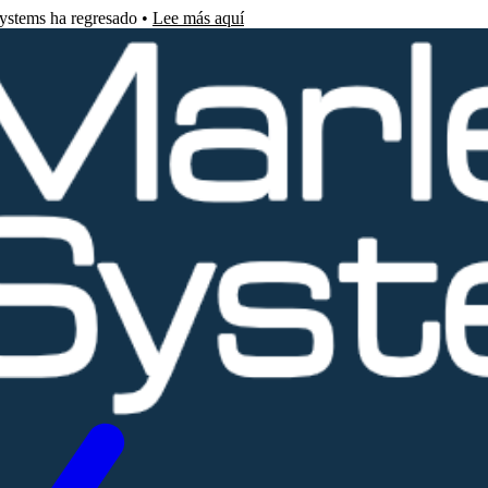
Systems ha regresado •
Lee más aquí