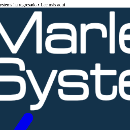
Systems ha regresado •
Lee más aquí