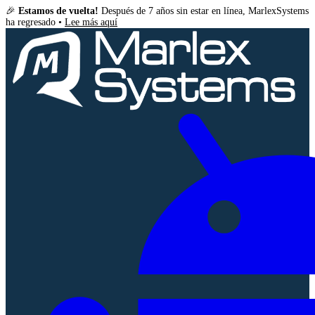
🎉
Estamos de vuelta!
Después de 7 años sin estar en línea, MarlexSystems
ha regresado •
Lee más aquí