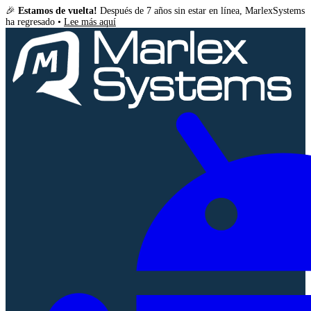
🎉
Estamos de vuelta!
Después de 7 años sin estar en línea, MarlexSystems
ha regresado •
Lee más aquí