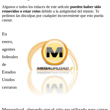
Algunos o todos los enlaces de este artículo
pueden haber sido
removidos o estar rotos
debido a la antigüedad del mismo. Te
pedimos las disculpas por cualquier inconveniente que esto pueda
causar.
En
enero,
agentes
federales
de
Estados
Unidos
cerraron
Megaupload, alegando que el sitio era utilizado para cargar