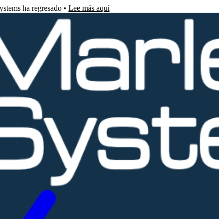
Systems ha regresado •
Lee más aquí