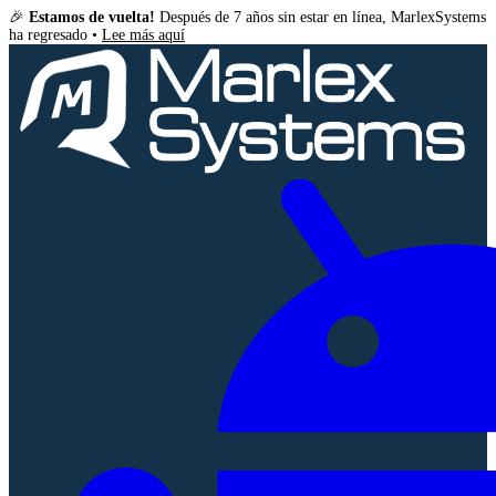
🎉
Estamos de vuelta!
Después de 7 años sin estar en línea, MarlexSystems
ha regresado •
Lee más aquí