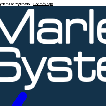
Systems ha regresado •
Lee más aquí