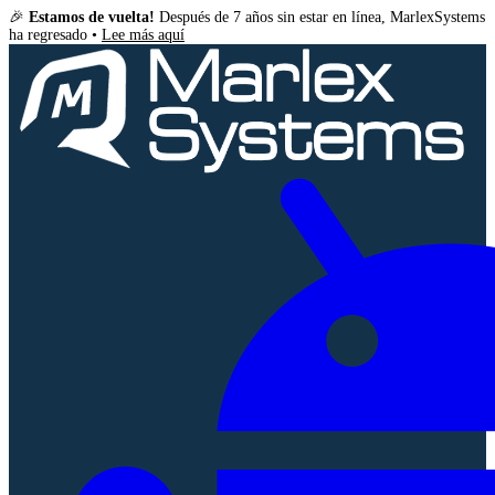
🎉
Estamos de vuelta!
Después de 7 años sin estar en línea, MarlexSystems
ha regresado •
Lee más aquí