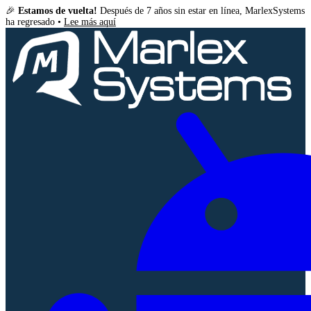
🎉
Estamos de vuelta!
Después de 7 años sin estar en línea, MarlexSystems
ha regresado •
Lee más aquí