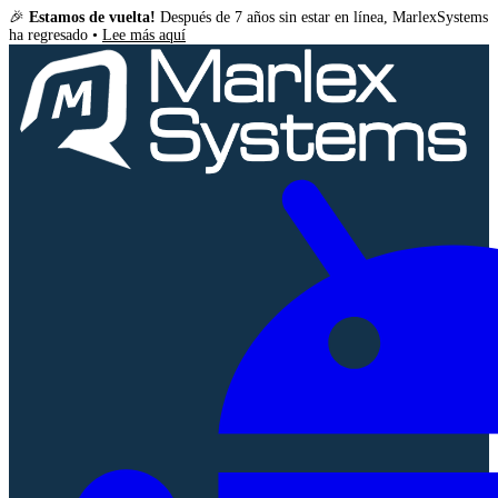
🎉
Estamos de vuelta!
Después de 7 años sin estar en línea, MarlexSystems
ha regresado •
Lee más aquí