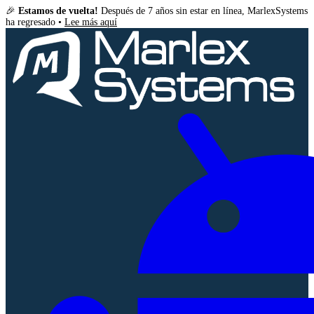
🎉
Estamos de vuelta!
Después de 7 años sin estar en línea, MarlexSystems
ha regresado •
Lee más aquí