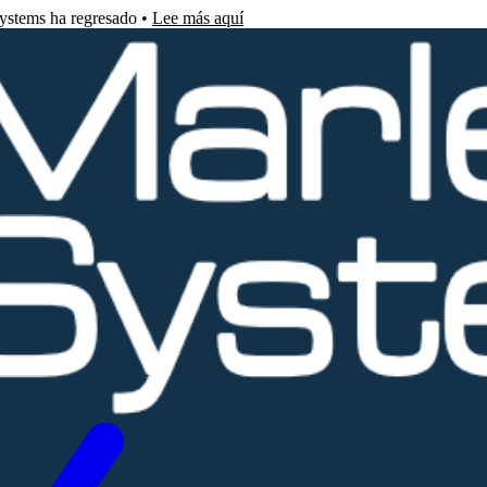
Systems ha regresado •
Lee más aquí