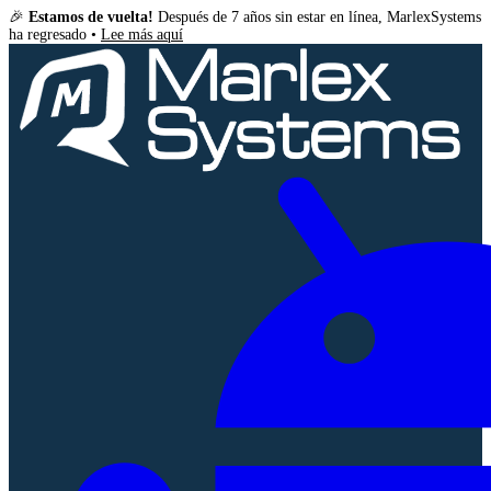
🎉
Estamos de vuelta!
Después de 7 años sin estar en línea, MarlexSystems
ha regresado •
Lee más aquí