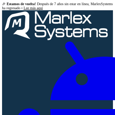
🎉
Estamos de vuelta!
Después de 7 años sin estar en línea, MarlexSystems
ha regresado •
Lee más aquí