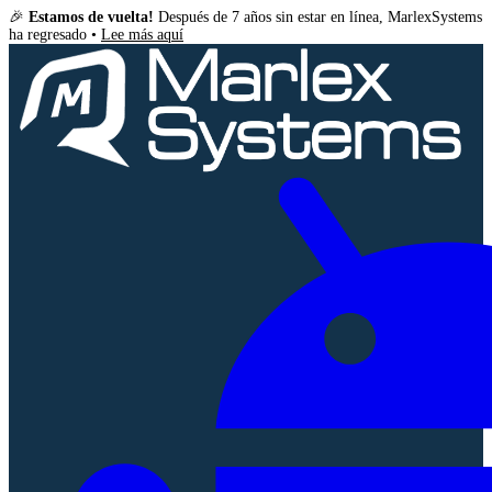
🎉
Estamos de vuelta!
Después de 7 años sin estar en línea, MarlexSystems
ha regresado •
Lee más aquí