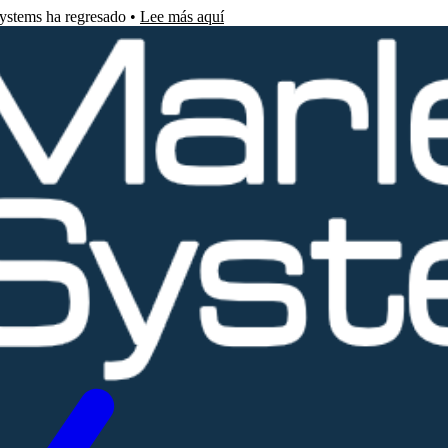
Systems ha regresado •
Lee más aquí