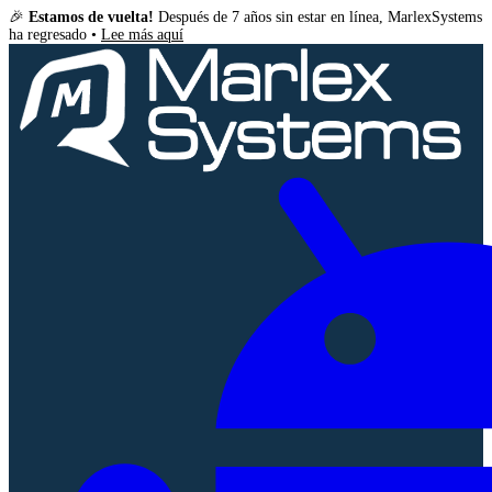
🎉
Estamos de vuelta!
Después de 7 años sin estar en línea, MarlexSystems
ha regresado •
Lee más aquí