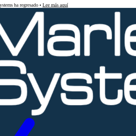
Systems ha regresado •
Lee más aquí