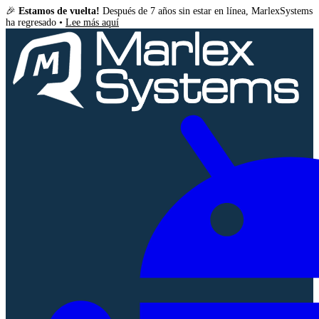
🎉
Estamos de vuelta!
Después de 7 años sin estar en línea, MarlexSystems
ha regresado •
Lee más aquí