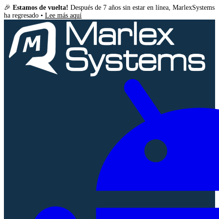
🎉
Estamos de vuelta!
Después de 7 años sin estar en línea, MarlexSystems
ha regresado •
Lee más aquí