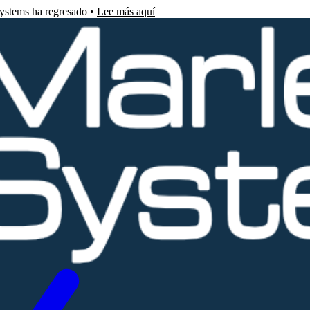
Systems ha regresado •
Lee más aquí