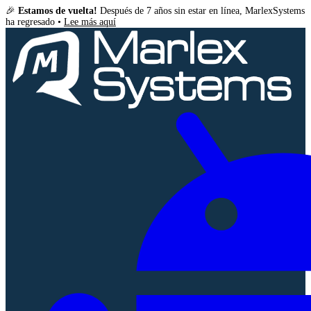
🎉
Estamos de vuelta!
Después de 7 años sin estar en línea, MarlexSystems
ha regresado •
Lee más aquí