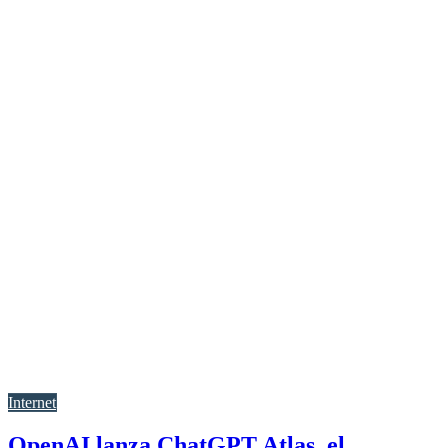
Internet
OpenAI lanza ChatGPT Atlas, el