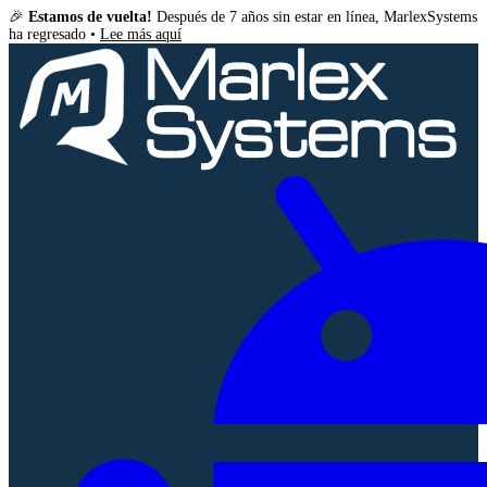
🎉
Estamos de vuelta!
Después de 7 años sin estar en línea, MarlexSystems
ha regresado •
Lee más aquí