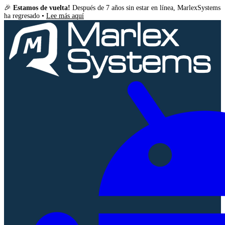
🎉
Estamos de vuelta!
Después de 7 años sin estar en línea, MarlexSystems
ha regresado •
Lee más aquí