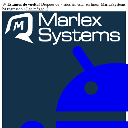
🎉
Estamos de vuelta!
Después de 7 años sin estar en línea, MarlexSystems
ha regresado •
Lee más aquí